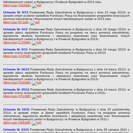
fakultatywnych zadań w Bydgoszczy i Powiecie Bydgoskim w 2013 roku
Akty prawne dotyczące bezrobocia i rynku pracy
kliknij tutaj (1506kB)
Uchwały Rady Powiatu Bydgoskiego
Uchwała Nr 5/13
Powiatowej Rady Zatrudnienia w Bydgoszczy z dnia 22 maja 201
3
r. w
sprawie zmian w planie wydatków Funduszu Pracy na finansowanie programów dotyczących
Uchwały Rady Miasta Bydgoszczy
promocji zatrudnienia i finansowanie innych fakultatywnych zadań w 2013 roku
kliknij tutaj (671kB)
Inne dokumenty
Uchwała Nr 4/13
Powiatowej Rady Zatrudnienia w Bydgoszczy z dnia 19 lutego 201
3
r. w
sprawie planu wydatków Funduszu Pracy na programy na rzecz promocji zatrudnienia,
POMOC PUBLICZNA
łagodzenia skutków bezrobocia i aktywizacji zawodowej oraz finansowanie innych
fakultatywnych zadań w Bydgoszczy i w Powiecie Bydgoskim w 2013r.
Lata 2009-2025
kliknij tutaj (1700kB)
Za rok 2026
Uchwała Nr 3/13
Powiatowej Rady Zatrudnienia w Bydgoszczy z dnia 19 lutego 201
3
r. w
sprawie oceny racjonalności gospodarki środkami Funduszu Pracy w 2012r.
FINANSE PUP
kliknij tutaj (1335kB)
Budżet Funduszu Pracy
________________________________________________________________
Zamówienia publiczne
Uchwała Nr 26/12
Powiatowej Rady Zatrudnienia w Bydgoszczy z dnia 14 marca 2012r. w
sprawie planu wydatków Funduszu Pracy na programy na rzecz promocji zatrudnienia,
Plan zamówień publicznych
łagodzenia skutków bezrobocia i aktywizacji zawodowej oraz finansowanie innych
fakultatywnych zadań w Bydgoszczy i w Powiecie Bydgoskim w 2012r.
kliknij tutaj (3294kB)
Sprawozdania finansowe
Uchwała Nr 25/12
Powiatowej Rady Zatrudnienia w Bydgoszczy z dnia 14 marca 2012r. w
POWIATOWA RADA ZATRUDNIENIA/POWIATOWA RADA RYNKU PRACY
sprawie oceny racjonalności gospodarki środkami Funduszu Pracy w 2011r.
kliknij tutaj (2513kB)
Skład
________________________________________________________________
Zadania
Uchwała Nr 24/11
Powiatowej Rady Zatrudnienia w Bydgoszczy z dnia 25 października
Posiedzenia Powiatowej Rady Rynku Pracy
2011r. w sprawie zmian w planie wydatków Funduszu Pracy na programy promocji
zatrudnienia, łagodzenia skutków bezrobocia i aktywizacji zawodowej oraz finansowanie
innych fakultatywnych zadań w Bydgoszczy i w Powiecie Bydgoskim w 2011 r.
Uchwały Powiatowej Rady Rynku Pracy
kliknij tutaj (2683kB)
Uchwały Powiatowej Rady Zatrudnienia w Bydgoszczy
Uchwała Nr 23/11
Powiatowej Rady Zatrudnienia w Bydgoszczy z dnia 28 czerwca 2011 r.
w sprawie zmian w planie wydatków Funduszu Pracy na programy promocji zatrudnienia,