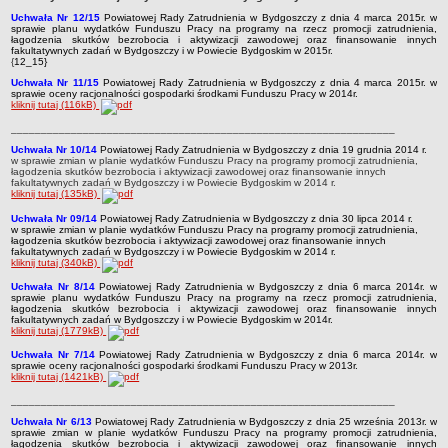
Uchwała Nr 12/15
Powiatowej Rady Zatrudnienia w Bydgoszczy z dnia 4 marca 2015r. w
Obwieszczenia
sprawie planu wydatków Funduszu Pracy na programy na rzecz promocji zatrudnienia,
łagodzenia skutków bezrobocia i aktywizacji zawodowej oraz finansowanie innych
DEKLARACJA DOSTĘPNOŚCI
fakultatywnych zadań w Bydgoszczy i w Powiecie Bydgoskim w 2015r.
{
12_15}
Raport o stanie zapewnienia dostępności podmiotu publicznego
Uchwała Nr 11/15
Powiatowej Rady Zatrudnienia w Bydgoszczy z dnia 4 marca 2015r. w
POWIATOWY URZĄD PRACY
sprawie oceny racjonalności gospodarki środkami Funduszu Pracy w 2014r.
kliknij tutaj (116kB)
Dane teleadresowe
________________________________________________________________
Dane statystyczne
Uchwała Nr 10/14
Powiatowej Rady Zatrudnienia w Bydgoszczy z dnia 19 grudnia 2014 r.
w sprawie zmian w planie wydatków Funduszu Pracy na programy promocji zatrudnienia,
Zadania publiczne
łagodzenia skutków bezrobocia i aktywizacji zawodowej oraz finansowanie innych
fakultatywnych zadań w Bydgoszczy i w Powiecie Bydgoskim w 2014 r.
Kompetencje komórek organizacyjnych
kliknij tutaj (135kB)
Ogłoszenia o naborze kandydatów do pracy w PUP Bydgoszcz
Uchwała Nr 09/14
Powiatowej Rady Zatrudnienia w Bydgoszczy z dnia 30 lipca 2014 r.
w sprawie zmian w planie wydatków Funduszu Pracy na programy promocji zatrudnienia,
łagodzenia skutków bezrobocia i aktywizacji zawodowej oraz finansowanie innych
Kontrole
fakultatywnych zadań w Bydgoszczy i w Powiecie Bydgoskim w 2014 r.
kliknij tutaj (340kB)
Ochrona Danych Osobowych
Uchwała Nr 8/14
Powiatowej Rady Zatrudnienia w Bydgoszczy z dnia 6 marca 201
4
r. w
Sygnaliści
sprawie planu wydatków Funduszu Pracy na programy na rzecz promocji zatrudnienia,
łagodzenia skutków bezrobocia i aktywizacji zawodowej oraz finansowanie innych
ZAŁATWIANIE SPRAW W PUP
fakultatywnych zadań w Bydgoszczy i w Powiecie Bydgoskim w 2014r.
kliknij tutaj (1779kB)
Wykaz spraw
Uchwała Nr 7/14
Powiatowej Rady Zatrudnienia w Bydgoszczy z dnia 6 marca 201
4
r. w
Gdzie załatwić sprawę
sprawie oceny racjonalności gospodarki środkami Funduszu Pracy w 2013r.
kliknij tutaj (1421kB)
Rejestry, ewidencje i archiwa
________________________________________________________________
Dostęp do Informacji Publicznej
Uchwała Nr 6/13
Powiatowej Rady Zatrudnienia w Bydgoszczy z dnia 25 września 201
3
r. w
sprawie zmian w planie wydatków Funduszu Pracy na programy promocji zatrudnienia,
AKTY PRAWNE
łagodzenia skutków bezrobocia i aktywizacji zawodowej oraz finansowanie innych