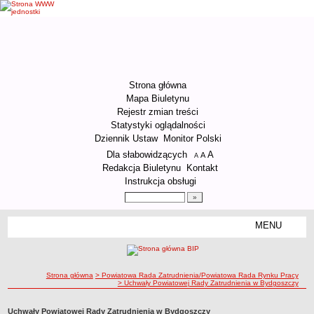
Strona główna
Mapa Biuletynu
Rejestr zmian treści
Statystyki oglądalności
Dziennik Ustaw
Monitor Polski
Menu dodatkowe
Dla słabowidzących
A
powiększ czcionkę
A
standardowy rozmiar czcionki
A
pomniejsz czcionkę
Redakcja Biuletynu
Kontakt
Instrukcja obsługi
Wyszukiwarka artykułów
Szukaj
MENU
Menu
ORGANIZACJA URZĘDU
Kierownictwo Urzędu
ścieżka nawigacji
Strona główna
> Powiatowa Rada Zatrudnienia/Powiatowa Rada Rynku Pracy
Struktura organizacyjna
> Uchwały Powiatowej Rady Zatrudnienia w Bydgoszczy
Podstawy prawne działania Urzędu
Uchwały Powiatowej Rady Zatrudnienia w Bydgoszczy
Godziny pracy Urzędu