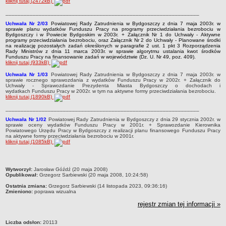
kliknij tutaj (2472kB)
________________________________________________________________
Uchwała Nr 2/03
Powiatowej Rady Zatrudnienia w Bydgoszczy z dnia 7 maja 2003r. w
sprawie planu wydatków Funduszu Pracy na programy przeciwdziałania bezrobociu w
Bydgoszczy i w Powiecie Bydgoskim w 2003r. + Załącznik Nr 1 do Uchwały - Aktywne
programy przeciwdziałania bezrobociu, oraz Załącznik Nr 2 do Uchwały - Planowane środki
na realizację pozostałych zadań określonych w paragrafie 2 ust. 1 pkt 3 Rozporządzenia
Rady Ministrów z dnia 11 marca 2003r. w sprawie algorytmu ustalania kwot środków
Funduszu Pracy na finansowanie zadań w województwie (Dz. U. Nr 49, poz. 409).
kliknij tutaj (933kB)
Uchwała Nr 1/03
Powiatowej Rady Zatrudnienia w Bydgoszczy z dnia 7 maja 2003r. w
sprawie rocznego sprawozdania z wydatków Funduszu Pracy w 2002r. + Załącznik do
Uchwały - Sprawozdanie Prezydenta Miasta Bydgoszczy o dochodach i
wydatkach Funduszu Pracy w 2002r. w tym na aktywne formy przeciwdziałania bezrobociu.
kliknij tutaj (1890kB)
________________________________________________________________
Uchwała Nr 1/02
Powiatowej Rady Zatrudnienia w Bydgoszczy z dnia 29 stycznia 2002r. w
sprawie oceny wydatków Funduszu Pracy w 2001r. + Sprawozdanie Kierownika
Powiatowego Urzędu Pracy w Bydgoszczy z realizacji planu finansowego Funduszu Pracy
na aktywne formy przeciwdziałania bezrobociu w 2001r.
kliknij tutaj (1085kB)
metryczka
Wytworzył:
Jarosław Góźdź (20 maja 2008)
Opublikował:
Grzegorz Sarbiewski (20 maja 2008, 10:24:58)
Ostatnia zmiana:
Grzegorz Sarbiewski (14 listopada 2023, 09:36:16)
Zmieniono:
poprawa wizualna
rejestr zmian tej informacji »
Liczba odsłon:
20113