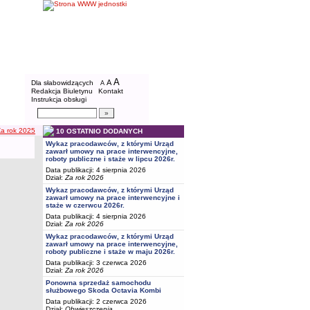
BIP - Powiatowy Urząd Pracy w Bydgoszcz
Menu dodatkowe
A
powiększ czcionkę
A
standardowy rozmiar czcionki
Dla słabowidzących
A
pomniejsz czcionkę
Redakcja Biuletynu
Kontakt
Instrukcja obsługi
Wyszukiwarka artykułów
Szukaj
Za rok 2025
10 OSTATNIO DODANYCH
Wykaz pracodawców, z którymi Urząd
zawarł umowy na prace interwencyjne,
roboty publiczne i staże w lipcu 2026r.
Data publikacji: 4 sierpnia 2026
Dział:
Za rok 2026
Wykaz pracodawców, z którymi Urząd
zawarł umowy na prace interwencyjne i
staże w czerwcu 2026r.
Data publikacji: 4 sierpnia 2026
Dział:
Za rok 2026
Wykaz pracodawców, z którymi Urząd
zawarł umowy na prace interwencyjne,
roboty publiczne i staże w maju 2026r.
Data publikacji: 3 czerwca 2026
Dział:
Za rok 2026
Ponowna sprzedaż samochodu
służbowego Skoda Octavia Kombi
Data publikacji: 2 czerwca 2026
Dział:
Obwieszczenia