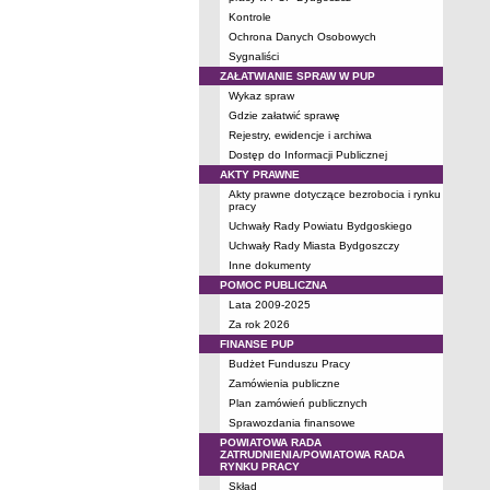
Kontrole
Ochrona Danych Osobowych
Sygnaliści
ZAŁATWIANIE SPRAW W PUP
Wykaz spraw
Gdzie załatwić sprawę
Rejestry, ewidencje i archiwa
Dostęp do Informacji Publicznej
AKTY PRAWNE
Akty prawne dotyczące bezrobocia i rynku
pracy
Uchwały Rady Powiatu Bydgoskiego
Uchwały Rady Miasta Bydgoszczy
Inne dokumenty
POMOC PUBLICZNA
Lata 2009-2025
Za rok 2026
FINANSE PUP
Budżet Funduszu Pracy
Zamówienia publiczne
Plan zamówień publicznych
Sprawozdania finansowe
POWIATOWA RADA
ZATRUDNIENIA/POWIATOWA RADA
RYNKU PRACY
Skład