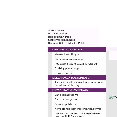
Strona główna
Mapa Biuletynu
Rejestr zmian treści
Statystyki oglądalności
Dziennik Ustaw
Monitor Polski
ORGANIZACJA URZĘDU
Menu
Kierownictwo Urzędu
Za rok 
Struktura organizacyjna
Podstawy prawne działania Urzędu
Godziny pracy Urzędu
Za ro
Obwieszczenia
DEKLARACJA DOSTĘPNOŚCI
Raport o stanie zapewnienia dostępności
podmiotu publicznego
POWIATOWY URZĄD PRACY
Dane teleadresowe
metry
Dane statystyczne
Zadania publiczne
Kompetencje komórek organizacyjnych
Ogłoszenia o naborze kandydatów do
pracy w PUP Bydgoszcz