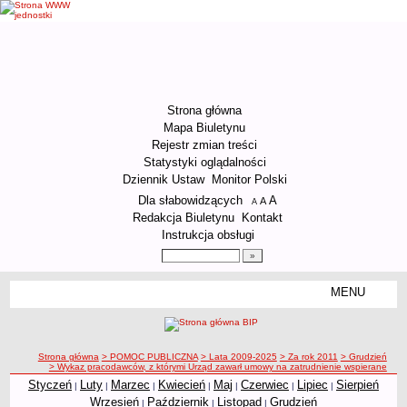
Strona główna
Mapa Biuletynu
Rejestr zmian treści
Statystyki oglądalności
Dziennik Ustaw
Monitor Polski
Menu dodatkowe
Dla słabowidzących
A
powiększ czcionkę
A
standardowy rozmiar czcionki
A
pomniejsz czcionkę
Redakcja Biuletynu
Kontakt
Instrukcja obsługi
Wyszukiwarka artykułów
Szukaj
MENU
Menu
ORGANIZACJA URZĘDU
Kierownictwo Urzędu
ścieżka nawigacji
Strona główna
> POMOC PUBLICZNA
> Lata 2009-2025
> Za rok 2011
> Grudzień
Struktura organizacyjna
> Wykaz pracodawców, z którymi Urząd zawarł umowy na zatrudnienie wspierane
Podstawy prawne działania Urzędu
Styczeń
Luty
Marzec
Kwiecień
Maj
Czerwiec
Lipiec
Sierpień
|
|
|
|
|
|
|
Wrzesień
Październik
Listopad
Grudzień
|
|
|
Godziny pracy Urzędu