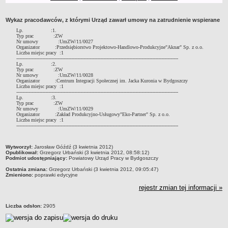
Obwieszczenia
Wykaz pracodawców, z którymi Urząd zawarł umowy na zatrudnienie wspierane
DEKLARACJA DOSTĘPNOŚCI
Lp. :1.
Raport o stanie zapewnienia dostępności podmiotu publicznego
Typ prac :ZW
Nr umowy :UmZW/11/0027
POWIATOWY URZĄD PRACY
Organizator :Przedsiębiorstwo Projektowo-Handlowo-Produkcyjne"Aknar" Sp. z o.o.
Liczba miejsc pracy :1
Dane teleadresowe
----------------------------------------------------------------------------------------------------------
Lp. :2.
Typ prac :ZW
Dane statystyczne
Nr umowy :UmZW/11/0028
Organizator :Centrum Integracji Społecznej im. Jacka Kuronia w Bydgoszczy
Zadania publiczne
Liczba miejsc pracy :1
----------------------------------------------------------------------------------------------------------
Kompetencje komórek organizacyjnych
Lp. :3.
Typ prac :ZW
Nr umowy :UmZW/11/0029
Ogłoszenia o naborze kandydatów do pracy w PUP Bydgoszcz
Organizator :Zakład Produkcyjno-Usługowy"Eko-Partner" Sp. z o.o.
Liczba miejsc pracy :1
Kontrole
----------------------------------------------------------------------------------------------------------
Ochrona Danych Osobowych
metryczka
Wytworzył:
Jarosław Góźdź (3 kwietnia 2012)
Sygnaliści
Opublikował:
Grzegorz Urbański (3 kwietnia 2012, 08:58:12)
Podmiot udostępniający:
Powiatowy Urząd Pracy w Bydgoszczy
ZAŁATWIANIE SPRAW W PUP
Ostatnia zmiana:
Grzegorz Urbański (3 kwietnia 2012, 09:05:47)
Wykaz spraw
Zmieniono:
poprawki edycyjne
Gdzie załatwić sprawę
rejestr zmian tej informacji »
Rejestry, ewidencje i archiwa
Liczba odsłon:
2905
Dostęp do Informacji Publicznej
AKTY PRAWNE