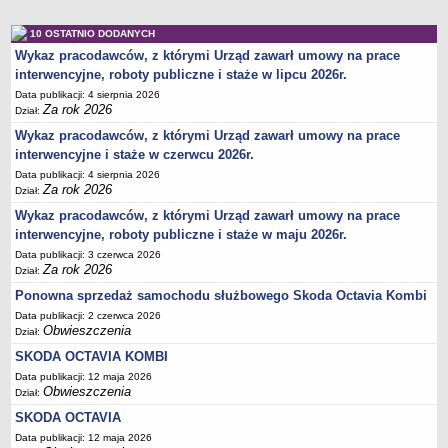
Akty prawne dotyczące bezrobocia i rynku pracy
10 OSTATNIO DODANYCH
Uchwały Rady Powiatu Bydgoskiego
Wykaz pracodawców, z którymi Urząd zawarł umowy na prace
Uchwały Rady Miasta Bydgoszczy
interwencyjne, roboty publiczne i staże w lipcu 2026r.
Inne dokumenty
Data publikacji: 4 sierpnia 2026
Za rok 2026
Dział:
POMOC PUBLICZNA
Lata 2009-2025
Wykaz pracodawców, z którymi Urząd zawarł umowy na prace
interwencyjne i staże w czerwcu 2026r.
Za rok 2026
Data publikacji: 4 sierpnia 2026
FINANSE PUP
Za rok 2026
Dział:
Budżet Funduszu Pracy
Wykaz pracodawców, z którymi Urząd zawarł umowy na prace
Zamówienia publiczne
interwencyjne, roboty publiczne i staże w maju 2026r.
Data publikacji: 3 czerwca 2026
Plan zamówień publicznych
Za rok 2026
Dział:
Sprawozdania finansowe
Ponowna sprzedaż samochodu służbowego Skoda Octavia Kombi
POWIATOWA RADA ZATRUDNIENIA/POWIATOWA RADA RYNKU PRACY
Data publikacji: 2 czerwca 2026
Skład
Obwieszczenia
Dział:
Zadania
SKODA OCTAVIA KOMBI
Data publikacji: 12 maja 2026
Posiedzenia Powiatowej Rady Rynku Pracy
Obwieszczenia
Dział:
Uchwały Powiatowej Rady Rynku Pracy
SKODA OCTAVIA
Uchwały Powiatowej Rady Zatrudnienia w Bydgoszczy
Data publikacji: 12 maja 2026