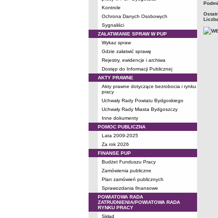
Podmi
Kontrole
Ostat
Ochrona Danych Osobowych
Liczb
Sygnaliści
ZAŁATWIANIE SPRAW W PUP
Wykaz spraw
Gdzie załatwić sprawę
Rejestry, ewidencje i archiwa
Dostęp do Informacji Publicznej
AKTY PRAWNE
Akty prawne dotyczące bezrobocia i rynku
pracy
Uchwały Rady Powiatu Bydgoskiego
Uchwały Rady Miasta Bydgoszczy
Inne dokumenty
POMOC PUBLICZNA
Lata 2009-2025
Za rok 2026
FINANSE PUP
Budżet Funduszu Pracy
Zamówienia publiczne
Plan zamówień publicznych
Sprawozdania finansowe
POWIATOWA RADA
ZATRUDNIENIA/POWIATOWA RADA
RYNKU PRACY
Skład