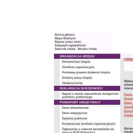
Strona główna
Mapa Biuletynu
Rejestr zmian treści
Statystyki oglądalności
Dziennik Ustaw
Monitor Polski
ORGANIZACJA URZĘDU
Menu
> Wyka
Kierownictwo Urzędu
Struktura organizacyjna
Podstawy prawne działania Urzędu
Godziny pracy Urzędu
Wykaz
Obwieszczenia
inter
miesi
DEKLARACJA DOSTĘPNOŚCI
Raport o stanie zapewnienia dostępności
Prace 
podmiotu publicznego
Robot
POWIATOWY URZĄD PRACY
Staże
Zatrud
Dane teleadresowe
Dopos
Dane statystyczne
Osoby 
Zadania publiczne
Kompetencje komórek organizacyjnych
metry
Wytwo
Ogłoszenia o naborze kandydatów do
Opubl
pracy w PUP Bydgoszcz