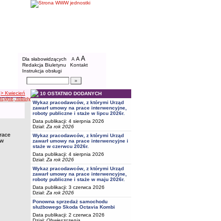
BIP - Powiatowy Urząd Pracy w Bydgoszcz
Menu dodatkowe
A
powiększ czcionkę
A
standardowy rozmiar czcionki
Dla słabowidzących
A
pomniejsz czcionkę
Redakcja Biuletynu
Kontakt
Instrukcja obsługi
Wyszukiwarka artykułów
Szukaj
> Kwiecień
10 OSTATNIO DODANYCH
jne, roboty publiczne, staże, zatrudnienie wspierane, dla osób do 30 roku życia w miesiącu Kwi
Wykaz pracodawców, z którymi Urząd
zawarł umowy na prace interwencyjne,
roboty publiczne i staże w lipcu 2026r.
Data publikacji: 4 sierpnia 2026
Dział:
Za rok 2026
race
Wykaz pracodawców, z którymi Urząd
 w
zawarł umowy na prace interwencyjne i
staże w czerwcu 2026r.
Data publikacji: 4 sierpnia 2026
Dział:
Za rok 2026
Wykaz pracodawców, z którymi Urząd
zawarł umowy na prace interwencyjne,
roboty publiczne i staże w maju 2026r.
Data publikacji: 3 czerwca 2026
Dział:
Za rok 2026
Ponowna sprzedaż samochodu
służbowego Skoda Octavia Kombi
Data publikacji: 2 czerwca 2026
Dział:
Obwieszczenia