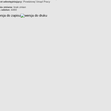
ot udostępniający:
Powiatowy Urząd Pracy
nia zmiana:
brak zmian
a odsłon:
4460