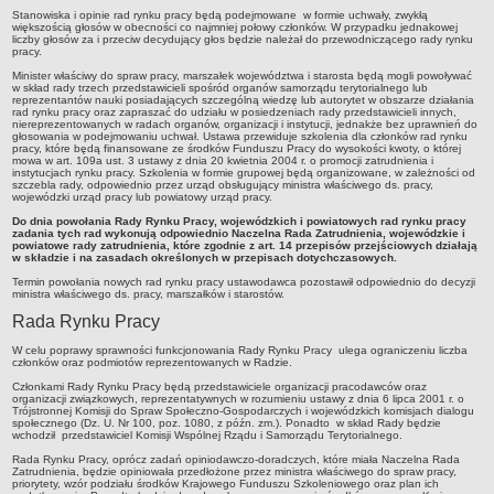
Akty prawne dotyczące bezrobocia i rynku pracy
Stanowiska i opinie rad rynku pracy będą podejmowane w formie uchwały, zwykłą
większością głosów w obecności co najmniej połowy członków. W przypadku jednakowej
liczby głosów za i przeciw decydujący głos będzie należał do przewodniczącego rady rynku
Uchwały Rady Powiatu Bydgoskiego
pracy.
Uchwały Rady Miasta Bydgoszczy
Minister właściwy do spraw pracy, marszałek województwa i starosta będą mogli powoływać
w skład rady trzech przedstawicieli spośród organów samorządu terytorialnego lub
Inne dokumenty
reprezentantów nauki posiadających szczególną wiedzę lub autorytet w obszarze działania
rad rynku pracy oraz zapraszać do udziału w posiedzeniach rady przedstawicieli innych,
niereprezentowanych w radach organów, organizacji i instytucji, jednakże bez uprawnień do
POMOC PUBLICZNA
głosowania w podejmowaniu uchwał. Ustawa przewiduje szkolenia dla członków rad rynku
Lata 2009-2025
pracy, które będą finansowane ze środków Funduszu Pracy do wysokości kwoty, o której
mowa w art. 109a ust. 3 ustawy z dnia 20 kwietnia 2004 r. o promocji zatrudnienia i
instytucjach rynku pracy. Szkolenia w formie grupowej będą organizowane, w zależności od
Za rok 2026
szczebla rady, odpowiednio przez urząd obsługujący ministra właściwego ds. pracy,
wojewódzki urząd pracy lub powiatowy urząd pracy.
FINANSE PUP
Do dnia powołania Rady Rynku Pracy, wojewódzkich i powiatowych rad rynku pracy
Budżet Funduszu Pracy
zadania tych rad wykonują odpowiednio Naczelna Rada Zatrudnienia, wojewódzkie i
powiatowe rady zatrudnienia, które zgodnie z art. 14 przepisów przejściowych działają
Zamówienia publiczne
w składzie i na zasadach określonych w przepisach dotychczasowych.
Plan zamówień publicznych
Termin powołania nowych rad rynku pracy ustawodawca pozostawił odpowiednio do decyzji
ministra właściwego ds. pracy, marszałków i starostów.
Sprawozdania finansowe
Rada Rynku Pracy
POWIATOWA RADA ZATRUDNIENIA/POWIATOWA RADA RYNKU PRACY
W celu poprawy sprawności funkcjonowania Rady Rynku Pracy ulega ograniczeniu liczba
Skład
członków oraz podmiotów reprezentowanych w Radzie.
Członkami Rady Rynku Pracy będą przedstawiciele organizacji pracodawców oraz
Zadania
organizacji związkowych, reprezentatywnych w rozumieniu ustawy z dnia 6 lipca 2001 r. o
Trójstronnej Komisji do Spraw Społeczno-Gospodarczych i wojewódzkich komisjach dialogu
Posiedzenia Powiatowej Rady Rynku Pracy
społecznego (Dz. U. Nr 100, poz. 1080, z późn. zm.). Ponadto w skład Rady będzie
wchodził przedstawiciel Komisji Wspólnej Rządu i Samorządu Terytorialnego.
Uchwały Powiatowej Rady Rynku Pracy
Rada Rynku Pracy, oprócz zadań opiniodawczo-doradczych, które miała Naczelna Rada
Zatrudnienia, będzie opiniowała przedłożone przez ministra właściwego do spraw pracy,
Uchwały Powiatowej Rady Zatrudnienia w Bydgoszczy
priorytety, wzór podziału środków Krajowego Funduszu Szkoleniowego oraz plan ich