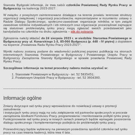
Starosta Bydgoski informuje, że trwa nabór
członków Powiatowej Rady Rynku Pracy w
Obwieszczenia
Bydgoszczy
na kadencję 2023-2027.
DEKLARACJA DOSTĘPNOŚCI
W związku z powyższym zainteresowane działające na terenie powiatu terenowe struktury
organizacji związkowej i organizacji pracodawców, reprezentatywne w rozumieniu ustawy o
Raport o stanie zapewnienia dostępności podmiotu publicznego
Radzie Dialogu Społecznego, społeczno-zawodowe organizacje rolników, w tym związki
zawodowe rolników indywidualnych i izb rolniczych oraz organizacje pozarządowe zajmujące
POWIATOWY URZĄD PRACY
się statutowo problematyką rynku pracy mogą zgłaszać swoich przedstawicieli jako
kandydatów na członków na druku zgłoszenia –
plik do pobrania
.
Dane teleadresowe
Zgłoszenia należy składać
do 24 sierpnia 2023 r. w siedzibie Starostwa Powiatowego w
Dane statystyczne
Bydgoszczy przy ul. Konarskiego 1-3, 85-066 Bydgoszcz (p. 448 - IV piętro)
z dopiskiem
na kopercie „Powiatowa Rada Rynku Pracy 2023-2027".
Zadania publiczne
Wyniki naboru zostaną podane do wiadomości publicznej poprzez publikację na stronach
internetowych Starostwa Powiatowego w Bydgoszczy i Powiatowego Urzędu Pracy w
Kompetencje komórek organizacyjnych
Bydgoszczy Zarządzenia Starosty Bydgoskiego w sprawie powołania Powiatowej Rady
Rynku Pracy.
Ogłoszenia o naborze kandydatów do pracy w PUP Bydgoszcz
Szczegółowe informacje na temat procedury naboru można uzyskać w:
Kontrole
Starostwie Powiatowym w Bydgoszczy - tel. 52 5835451;
Powiatowym Urzędzie Pracy w Bydgoszczy - tel. 52 3604360.
Ochrona Danych Osobowych
________________________________________________________________________
Sygnaliści
ZAŁATWIANIE SPRAW W PUP
Informacje ogólne
Wykaz spraw
Zmiany dotyczące rad rynku pracy wprowadzone do nowelizacji ustawy o promocji
zatrudnienia
Gdzie załatwić sprawę
i instytucjach rynku pracy mają na celu zwiększenie roli partnerów społecznych w procesie
zarządzania środkami Funduszu Pracy, programowania i monitorowania polityki rynku pracy.
Rejestry, ewidencje i archiwa
Funkcjonowanie rad rynku pracy w nowych ramach prawnych będzie wymagało poszerzenia
dialogu społecznego i komplementarnego podejścia do problematyki rynku pracy.
Dostęp do Informacji Publicznej
Przewodniczący będzie wybierany na pierwszym posiedzeniu spośród członków rad rynku
AKTY PRAWNE
pracy na czas trwania kadencji, która trwa 4 lata.