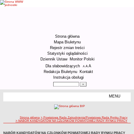
Strona główna
Mapa Biuletynu
Rejestr zmian treści
Statystyki oglądalności
Dziennik Ustaw
Monitor Polski
Menu dodatkowe
Dla słabowidzących
A
powiększ czcionkę
A
standardowy rozmiar czcionki
A
pomniejsz czcionkę
Redakcja Biuletynu
Kontakt
Instrukcja obsługi
Wyszukiwarka artykułów
Szukaj
MENU
Menu
ORGANIZACJA URZĘDU
Kierownictwo Urzędu
ścieżka nawigacji
Strona główna
> Powiatowa Rada Zatrudnienia/Powiatowa Rada Rynku Pracy
Struktura organizacyjna
> NABÓR KANDYDATÓW NA CZŁONKÓW POWIATOWEJ RADY RYNKU PRACY
Podstawy prawne działania Urzędu
NABÓR KANDYDATÓW NA CZŁONKÓW POWIATOWEJ RADY RYNKU PRACY
Godziny pracy Urzędu