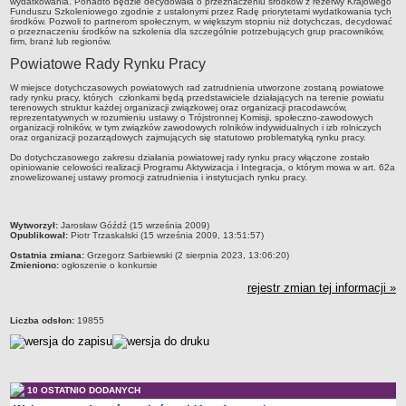
wydatkowania. Ponadto będzie decydowała o przeznaczeniu środków z rezerwy Krajowego
Funduszu Szkoleniowego zgodnie z ustalonymi przez Radę priorytetami wydatkowania tych
środków. Pozwoli to partnerom społecznym, w większym stopniu niż dotychczas, decydować
o przeznaczeniu środków na szkolenia dla szczególnie potrzebujących grup pracowników,
firm, branż lub regionów.
Powiatowe Rady Rynku Pracy
W miejsce dotychczasowych powiatowych rad zatrudnienia utworzone zostaną powiatowe
rady rynku pracy, których członkami będą przedstawiciele działających na terenie powiatu
terenowych struktur każdej organizacji związkowej oraz organizacji pracodawców,
reprezentatywnych w rozumieniu ustawy o Trójstronnej Komisji, społeczno-zawodowych
organizacji rolników, w tym związków zawodowych rolników indywidualnych i izb rolniczych
oraz organizacji pozarządowych zajmujących się statutowo problematyką rynku pracy.
Do dotychczasowego zakresu działania powiatowej rady rynku pracy włączone zostało
opiniowanie celowości realizacji Programu Aktywizacja i Integracja, o którym mowa w art. 62a
znowelizowanej ustawy promocji zatrudnienia i instytucjach rynku pracy.
metryczka
Wytworzył:
Jarosław Góźdź (15 września 2009)
Opublikował:
Piotr Trzaskalski (15 września 2009, 13:51:57)
Ostatnia zmiana:
Grzegorz Sarbiewski (2 sierpnia 2023, 13:06:20)
Zmieniono:
ogłoszenie o konkursie
rejestr zmian tej informacji »
Liczba odsłon:
19855
10 OSTATNIO DODANYCH