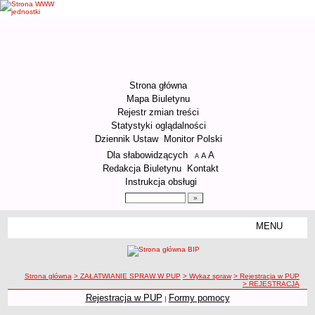
Strona główna
Mapa Biuletynu
Rejestr zmian treści
Statystyki oglądalności
Dziennik Ustaw
Monitor Polski
Menu dodatkowe
Dla słabowidzących
A
powiększ czcionkę
A
standardowy rozmiar czcionki
A
pomniejsz czcionkę
Redakcja Biuletynu
Kontakt
Instrukcja obsługi
Wyszukiwarka artykułów
Szukaj
MENU
Menu
ORGANIZACJA URZĘDU
Kierownictwo Urzędu
ścieżka nawigacji
Strona główna
> ZAŁATWIANIE SPRAW W PUP
> Wykaz spraw
> Rejestracja w PUP
Struktura organizacyjna
> REJESTRACJA
Podstawy prawne działania Urzędu
Rejestracja w PUP
Formy pomocy
|
Godziny pracy Urzędu