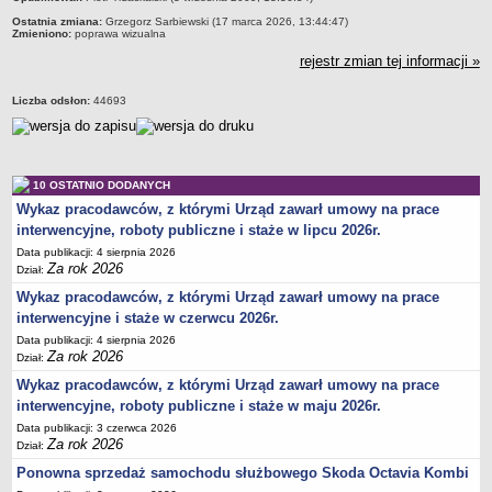
Akty prawne dotyczące bezrobocia i rynku pracy
Ostatnia zmiana:
Grzegorz Sarbiewski (17 marca 2026, 13:44:47)
Zmieniono:
poprawa wizualna
Uchwały Rady Powiatu Bydgoskiego
rejestr zmian tej informacji »
Uchwały Rady Miasta Bydgoszczy
Inne dokumenty
Liczba odsłon:
44693
POMOC PUBLICZNA
Lata 2009-2025
Za rok 2026
10 OSTATNIO DODANYCH
FINANSE PUP
Wykaz pracodawców, z którymi Urząd zawarł umowy na prace
Budżet Funduszu Pracy
interwencyjne, roboty publiczne i staże w lipcu 2026r.
Zamówienia publiczne
Data publikacji: 4 sierpnia 2026
Za rok 2026
Dział:
Plan zamówień publicznych
Wykaz pracodawców, z którymi Urząd zawarł umowy na prace
Sprawozdania finansowe
interwencyjne i staże w czerwcu 2026r.
POWIATOWA RADA ZATRUDNIENIA/POWIATOWA RADA RYNKU PRACY
Data publikacji: 4 sierpnia 2026
Za rok 2026
Skład
Dział:
Wykaz pracodawców, z którymi Urząd zawarł umowy na prace
Zadania
interwencyjne, roboty publiczne i staże w maju 2026r.
Posiedzenia Powiatowej Rady Rynku Pracy
Data publikacji: 3 czerwca 2026
Za rok 2026
Uchwały Powiatowej Rady Rynku Pracy
Dział:
Ponowna sprzedaż samochodu służbowego Skoda Octavia Kombi
Uchwały Powiatowej Rady Zatrudnienia w Bydgoszczy