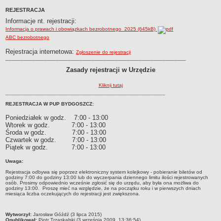
REJESTRACJA
Obwieszczenia
Informacje nt. rejestracji:
DEKLARACJA DOSTĘPNOŚCI
Informacja o prawach i obowiązkach bezrobotnego_2025 (645kB)
Raport o stanie zapewnienia dostępności podmiotu publicznego
ABC bezrobotnego
POWIATOWY URZĄD PRACY
Rejestracja internetowa:
Zgłoszenie do rejestracji
Dane teleadresowe
_____________________________________________________________
Dane statystyczne
Zasady rejestracji w Urzędzie
Zadania publiczne
Kliknij tutaj
______________________________________________________
Kompetencje komórek organizacyjnych
REJESTRACJA W PUP BYDGOSZCZ:
Ogłoszenia o naborze kandydatów do pracy w PUP Bydgoszcz
Poniedziałek w godz. 7:00 - 13:00
Kontrole
Wtorek w godz. 7:00 - 13:00
Środa w godz. 7:00 - 13:00
Ochrona Danych Osobowych
Czwartek w godz. 7:00 - 13:00
Sygnaliści
Piątek w godz. 7:00 - 13:00
ZAŁATWIANIE SPRAW W PUP
Uwaga:
Wykaz spraw
Rejestracja odbywa się poprzez elektroniczny system kolejkowy - pobieranie biletów od
godziny 7:00 do godziny 13:00 lub do wyczerpania dziennego limitu ilości rejestrowanych
Gdzie załatwić sprawę
osób. Prosimy odpowiednio wcześnie zgłosić się do urzędu, aby była ona możliwa do
godziny 13:00. Proszę mieć na względzie, że na początku roku i w pierwszych dniach
Rejestry, ewidencje i archiwa
miesiąca liczba oczekujących do rejestracji jest zwiększona.
Dostęp do Informacji Publicznej
metryczka
Wytworzył:
Jarosław Góźdź (3 lipca 2015)
AKTY PRAWNE
Opublikował:
Piotr Trzaskalski (3 września 2009, 13:36:54)