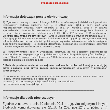
Akty prawne dotyczące bezrobocia i rynku pracy
bydgoszcz.praca.gov.pl
Uchwały Rady Powiatu Bydgoskiego
Uchwały Rady Miasta Bydgoszczy
Informacja dotycząca poczty elektronicznej.
Inne dokumenty
1) Zgodnie z ustawą z dnia 17 lutego 2005 r. o informatyzacji działalności podmiotów
realizujących zadania publiczne (Dz. U. z 2014r. poz. 1114 z późn. zm.) oraz
rozporządzeniem Prezesa Rady Ministrów z dnia 14 września 2011 r. w sprawie
POMOC PUBLICZNA
sporządzania i doręczania dokumentów elektronicznych oraz udostępniania formularzy,
Lata 2009-2025
wzorów i kopii dokumentów elektronicznych (Dz. U. z 2015r. poz. 971) uruchomiono
Elektroniczny Urząd Podawczy (EUP)
wraz z Elektroniczną Skrzynką Podawczą (ESP) –
„Dostępny publicznie środek komunikacji elektronicznej służący do przekazywania informacji
Za rok 2026
w formie elektronicznej do podmiotu publicznego przy wykorzystaniu powszechnie dostępnej
sieci teleinformatycznej”. Po złożeniu dokumentu podpisanego elektronicznie otrzymają
FINANSE PUP
Państwo Urzędowe Poświadczenie Odbioru (UPO).
Budżet Funduszu Pracy
2) Powiatowy Urząd Pracy w Bydgoszczy informuje, że nie udzielamy odpowiedzi na
korespondencję otrzymywaną pocztą elektroniczną, która nie spełnia wymogów określonych
Zamówienia publiczne
w art. 63 ust. 2 ustawy z dnia 14 czerwca 1960r. kodeksu postępowania administracyjnego,
którego brzmienie jest następujące:
Plan zamówień publicznych
" Podanie powinno zawierać co najmniej wskazanie osoby, od której pochodzi, jej
adres i żądanie oraz czynić zadość innym wymaganiom ustalonym w przepisach
Sprawozdania finansowe
szczególnych."
POWIATOWA RADA ZATRUDNIENIA/POWIATOWA RADA RYNKU PRACY
Oznacza to, że treść kierowanej korespondencji powinna zawierać co najmniej wskazanie:
- osoby (imienia i nazwiska) od której pochodzą
Skład
- adresu (kodu pocztowego, miejscowości, ulicy i numeru domu)
- przedmiotu sprawy, której dotyczy
Zadania
______________________________________________________________
Posiedzenia Powiatowej Rady Rynku Pracy
Informacje dla osób niesłyszących
Uchwały Powiatowej Rady Rynku Pracy
Zgodnie z ustawą z dnia 19 sierpnia 2011 r. o języku migowym i innych
Uchwały Powiatowej Rady Zatrudnienia w Bydgoszczy
środkach komunikowania się (Dz.U. Nr 209, poz.1243 z późn. zm.)