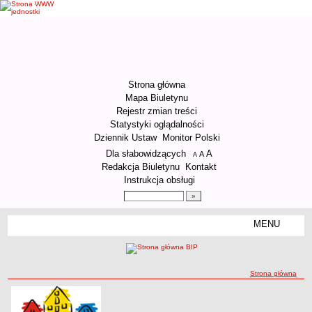
Strona główna
Mapa Biuletynu
Rejestr zmian treści
Statystyki oglądalności
Dziennik Ustaw
Monitor Polski
Menu dodatkowe
Dla słabowidzących
A
powiększ czcionkę
A
standardowy rozmiar czcionki
A
pomniejsz czcionkę
Redakcja Biuletynu
Kontakt
Instrukcja obsługi
Wyszukiwarka artykułów
Szukaj
MENU
Menu
ORGANIZACJA URZĘDU
Kierownictwo Urzędu
ścieżka nawigacji
Strona główna
Struktura organizacyjna
Podstawy prawne działania Urzędu
Strona główna
Strona główna
Godziny pracy Urzędu