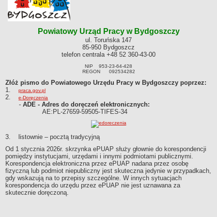
Obwieszczenia
DEKLARACJA DOSTĘPNOŚCI
Powiatowy Urząd Pracy w Bydgoszczy
Raport o stanie zapewnienia dostępności podmiotu publicznego
ul. Toruńska 147
POWIATOWY URZĄD PRACY
85-950 Bydgoszcz
telefon centrala +48 52 360-43-00
Dane teleadresowe
NIP 953-23-64-428
Dane statystyczne
REGON 092534282
Zadania publiczne
Złóż pismo do Powiatowego Urzędu Pracy w Bydgoszczy poprzez:
1.
praca.gov.pl
Kompetencje komórek organizacyjnych
2.
e-Doręczenia
-
ADE - Adres do doręczeń elektronicznych:
Ogłoszenia o naborze kandydatów do pracy w PUP Bydgoszcz
AE:PL-27659-59505-TIFES-34
Kontrole
Ochrona Danych Osobowych
3. listownie – pocztą tradycyjną
Sygnaliści
Od 1 stycznia 2026r. skrzynka ePUAP służy głownie do korespondencji
ZAŁATWIANIE SPRAW W PUP
pomiędzy instytucjami, urzędami i innymi podmiotami publicznymi.
Korespondencja elektroniczna przez ePUAP nadana przez osobę
Wykaz spraw
fizyczną lub podmiot niepubliczny jest skuteczna jedynie w przypadkach,
Gdzie załatwić sprawę
gdy wskazują na to przepisy szczególne. W innych sytuacjach
korespondencja do urzędu przez ePUAP nie jest uznawana za
Rejestry, ewidencje i archiwa
skutecznie doręczoną.
Dostęp do Informacji Publicznej
AKTY PRAWNE