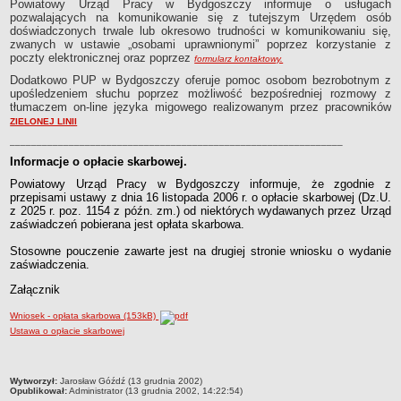
Powiatowy Urząd Pracy w Bydgoszczy informuje o usługach
pozwalających na komunikowanie się z tutejszym Urzędem osób
doświadczonych trwale lub okresowo trudności w komunikowaniu się,
zwanych w ustawie „osobami uprawnionymi” poprzez korzystanie z
poczty elektronicznej oraz poprzez
formularz kontaktowy.
Dodatkowo PUP w Bydgoszczy oferuje pomoc osobom bezrobotnym z
upośledzeniem słuchu poprzez możliwość bezpośredniej rozmowy z
tłumaczem on-line języka migowego realizowanym przez pracowników
ZIELONEJ LINII
______________________________________________________________
Informacje o opłacie skarbowej.
Powiatowy Urząd Pracy w Bydgoszczy informuje, że zgodnie z
przepisami ustawy z dnia 16 listopada 2006 r. o opłacie skarbowej (Dz.U.
z 2025 r. poz. 1154 z późn. zm.) od niektórych wydawanych przez Urząd
zaświadczeń pobierana jest opłata skarbowa.
Stosowne pouczenie zawarte jest na drugiej stronie wniosku o wydanie
zaświadczenia.
Załącznik
Wniosek - opłata skarbowa (153kB)
Ustawa o opłacie skarbowej
metryczka
Wytworzył:
Jarosław Góźdź (13 grudnia 2002)
Opublikował:
Administrator (13 grudnia 2002, 14:22:54)