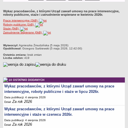
Obwieszczenia
Wykaz pracodawców, z którymi Urząd zawarł umowy na prace interwencyjne,
DEKLARACJA DOSTĘPNOŚCI
roboty publiczne, staże i zatrudnienie wspierane w kwietniu 2026r.
Raport o stanie zapewnienia dostępności podmiotu publicznego
Prace interwencyjne (2kB)
Roboty publiczne (1kB)
POWIATOWY URZĄD PRACY
Staże (5kB)
Dane teleadresowe
Zatrudnienie wspierane (0kB)
Dane statystyczne
metryczka
Wytworzył:
Agnieszka Żmudzińska (5 maja 2026)
Zadania publiczne
Opublikował:
Grzegorz Sarbiewski (5 maja 2026, 12:42:00)
Kompetencje komórek organizacyjnych
Ostatnia zmiana:
brak zmian
Liczba odsłon:
419
Ogłoszenia o naborze kandydatów do pracy w PUP Bydgoszcz
Kontrole
Ochrona Danych Osobowych
10 OSTATNIO DODANYCH
Sygnaliści
Wykaz pracodawców, z którymi Urząd zawarł umowy na prace
ZAŁATWIANIE SPRAW W PUP
interwencyjne, roboty publiczne i staże w lipcu 2026r.
Wykaz spraw
Data publikacji: 4 sierpnia 2026
Za rok 2026
Dział:
Gdzie załatwić sprawę
Wykaz pracodawców, z którymi Urząd zawarł umowy na prace
Rejestry, ewidencje i archiwa
interwencyjne i staże w czerwcu 2026r.
Dostęp do Informacji Publicznej
Data publikacji: 4 sierpnia 2026
Za rok 2026
Dział:
AKTY PRAWNE