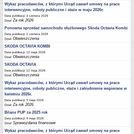
Akty prawne dotyczące bezrobocia i rynku pracy
Wykaz pracodawców, z którymi Urząd zawarł umowy na prace
interwencyjne, roboty publiczne i staże w maju 2026r.
Uchwały Rady Powiatu Bydgoskiego
Data publikacji: 3 czerwca 2026
Uchwały Rady Miasta Bydgoszczy
Za rok 2026
Dział:
Inne dokumenty
Ponowna sprzedaż samochodu służbowego Skoda Octavia Kombi
POMOC PUBLICZNA
Data publikacji: 2 czerwca 2026
Obwieszczenia
Dział:
Lata 2009-2025
SKODA OCTAVIA KOMBI
Za rok 2026
Data publikacji: 12 maja 2026
FINANSE PUP
Obwieszczenia
Dział:
Budżet Funduszu Pracy
SKODA OCTAVIA
Zamówienia publiczne
Data publikacji: 12 maja 2026
Obwieszczenia
Dział:
Plan zamówień publicznych
Wykaz pracodawców, z którymi Urząd zawarł umowy na prace
Sprawozdania finansowe
interwencyjne, roboty publiczne, staże i zatrudnienie wspierane w
POWIATOWA RADA ZATRUDNIENIA/POWIATOWA RADA RYNKU PRACY
kwietniu 2026r.
Skład
Data publikacji: 5 maja 2026
Za rok 2026
Dział:
Zadania
Bilans PUP za 2025 rok
Posiedzenia Powiatowej Rady Rynku Pracy
Data publikacji: 4 maja 2026
Uchwały Powiatowej Rady Rynku Pracy
Sprawozdania finansowe
Dział:
Uchwały Powiatowej Rady Zatrudnienia w Bydgoszczy
Wykaz pracodawców, z którymi Urząd zawarł umowy na prace