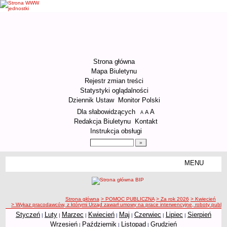
Strona główna
Mapa Biuletynu
Rejestr zmian treści
Statystyki oglądalności
Dziennik Ustaw
Monitor Polski
Menu dodatkowe
Dla słabowidzących
A
powiększ czcionkę
A
standardowy rozmiar czcionki
A
pomniejsz czcionkę
Redakcja Biuletynu
Kontakt
Instrukcja obsługi
Wyszukiwarka artykułów
Szukaj
MENU
Menu
ORGANIZACJA URZĘDU
Kierownictwo Urzędu
ścieżka nawigacji
Strona główna
> POMOC PUBLICZNA
> Za rok 2026
> Kwiecień
Struktura organizacyjna
> Wykaz pracodawców, z którymi Urząd zawarł umowy na prace interwencyjne, roboty publiczn
Podstawy prawne działania Urzędu
Styczeń
Luty
Marzec
Kwiecień
Maj
Czerwiec
Lipiec
Sierpień
|
|
|
|
|
|
|
Wrzesień
Październik
Listopad
Grudzień
|
|
|
Godziny pracy Urzędu