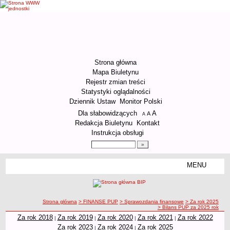
Strona główna
Mapa Biuletynu
Rejestr zmian treści
Statystyki oglądalności
Dziennik Ustaw
Monitor Polski
Menu dodatkowe
Dla słabowidzących
A
powiększ czcionkę
A
standardowy rozmiar czcionki
A
pomniejsz czcionkę
Redakcja Biuletynu
Kontakt
Instrukcja obsługi
Wyszukiwarka artykułów
Szukaj
MENU
Menu
ORGANIZACJA URZĘDU
Kierownictwo Urzędu
ścieżka nawigacji
Strona główna
> FINANSE PUP
> Sprawozdania finansowe
> Za rok 2025
Struktura organizacyjna
> Bilans PUP za 2025 rok
Podstawy prawne działania Urzędu
Za rok 2018
Za rok 2019
Za rok 2020
Za rok 2021
Za rok 2022
|
|
|
|
Za rok 2023
Za rok 2024
Za rok 2025
|
|
Godziny pracy Urzędu