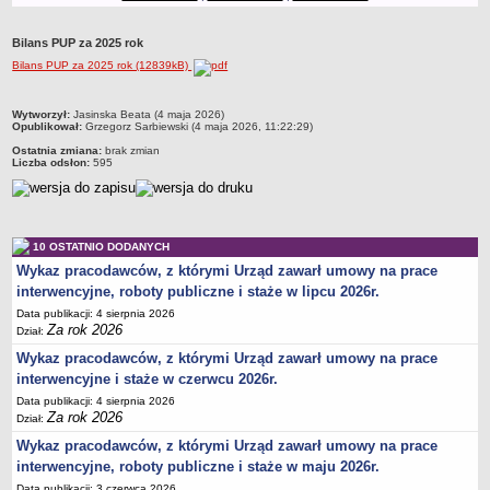
Obwieszczenia
Bilans PUP za 2025 rok
DEKLARACJA DOSTĘPNOŚCI
Bilans PUP za 2025 rok (12839kB)
Raport o stanie zapewnienia dostępności podmiotu publicznego
POWIATOWY URZĄD PRACY
metryczka
Wytworzył:
Jasinska Beata (4 maja 2026)
Dane teleadresowe
Opublikował:
Grzegorz Sarbiewski (4 maja 2026, 11:22:29)
Dane statystyczne
Ostatnia zmiana:
brak zmian
Liczba odsłon:
595
Zadania publiczne
Kompetencje komórek organizacyjnych
Ogłoszenia o naborze kandydatów do pracy w PUP Bydgoszcz
10 OSTATNIO DODANYCH
Kontrole
Wykaz pracodawców, z którymi Urząd zawarł umowy na prace
interwencyjne, roboty publiczne i staże w lipcu 2026r.
Ochrona Danych Osobowych
Data publikacji: 4 sierpnia 2026
Sygnaliści
Za rok 2026
Dział:
ZAŁATWIANIE SPRAW W PUP
Wykaz pracodawców, z którymi Urząd zawarł umowy na prace
Wykaz spraw
interwencyjne i staże w czerwcu 2026r.
Gdzie załatwić sprawę
Data publikacji: 4 sierpnia 2026
Za rok 2026
Dział:
Rejestry, ewidencje i archiwa
Wykaz pracodawców, z którymi Urząd zawarł umowy na prace
Dostęp do Informacji Publicznej
interwencyjne, roboty publiczne i staże w maju 2026r.
AKTY PRAWNE
Data publikacji: 3 czerwca 2026