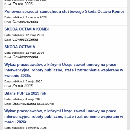
Akty prawne dotyczące bezrobocia i rynku pracy
Za rok 2026
Dział:
Uchwały Rady Powiatu Bydgoskiego
Ponowna sprzedaż samochodu służbowego Skoda Octavia Kombi
Data publikacji: 2 czerwca 2026
Uchwały Rady Miasta Bydgoszczy
Obwieszczenia
Dział:
Inne dokumenty
SKODA OCTAVIA KOMBI
POMOC PUBLICZNA
Data publikacji: 12 maja 2026
Lata 2009-2025
Obwieszczenia
Dział:
Za rok 2026
SKODA OCTAVIA
Data publikacji: 12 maja 2026
FINANSE PUP
Obwieszczenia
Dział:
Budżet Funduszu Pracy
Wykaz pracodawców, z którymi Urząd zawarł umowy na prace
Zamówienia publiczne
interwencyjne, roboty publiczne, staże i zatrudnienie wspierane w
Plan zamówień publicznych
kwietniu 2026r.
Data publikacji: 5 maja 2026
Sprawozdania finansowe
Za rok 2026
Dział:
POWIATOWA RADA ZATRUDNIENIA/POWIATOWA RADA RYNKU PRACY
Bilans PUP za 2025 rok
Skład
Data publikacji: 4 maja 2026
Zadania
Sprawozdania finansowe
Dział:
Posiedzenia Powiatowej Rady Rynku Pracy
Wykaz pracodawców, z którymi Urząd zawarł umowy na prace
interwencyjne, roboty publiczne, staże i zatrudnienie wspierane w
Uchwały Powiatowej Rady Rynku Pracy
marcu 2026r.
Uchwały Powiatowej Rady Zatrudnienia w Bydgoszczy
Data publikacji: 1 kwietnia 2026