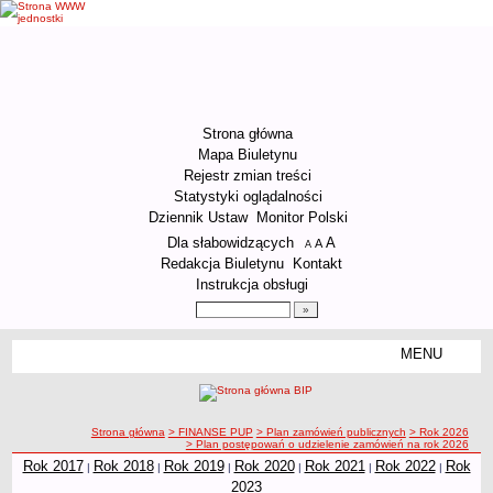
Strona główna
Mapa Biuletynu
Rejestr zmian treści
Statystyki oglądalności
Dziennik Ustaw
Monitor Polski
Menu dodatkowe
Dla słabowidzących
A
powiększ czcionkę
A
standardowy rozmiar czcionki
A
pomniejsz czcionkę
Redakcja Biuletynu
Kontakt
Instrukcja obsługi
Wyszukiwarka artykułów
Szukaj
MENU
Menu
ORGANIZACJA URZĘDU
Kierownictwo Urzędu
ścieżka nawigacji
Strona główna
> FINANSE PUP
> Plan zamówień publicznych
> Rok 2026
Struktura organizacyjna
> Plan postępowań o udzielenie zamówień na rok 2026
Podstawy prawne działania Urzędu
Rok 2017
Rok 2018
Rok 2019
Rok 2020
Rok 2021
Rok 2022
Rok
|
|
|
|
|
|
2023
Godziny pracy Urzędu