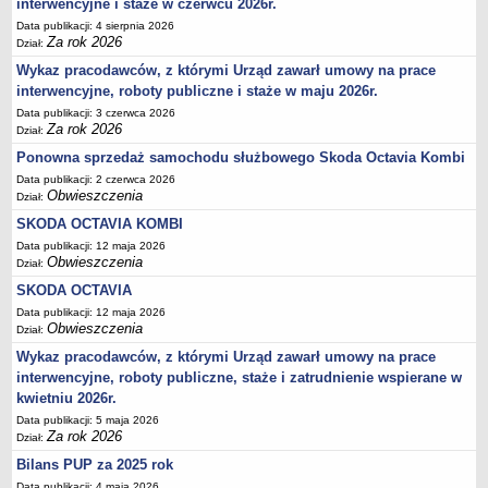
interwencyjne i staże w czerwcu 2026r.
Akty prawne dotyczące bezrobocia i rynku pracy
Data publikacji: 4 sierpnia 2026
Za rok 2026
Uchwały Rady Powiatu Bydgoskiego
Dział:
Wykaz pracodawców, z którymi Urząd zawarł umowy na prace
Uchwały Rady Miasta Bydgoszczy
interwencyjne, roboty publiczne i staże w maju 2026r.
Inne dokumenty
Data publikacji: 3 czerwca 2026
POMOC PUBLICZNA
Za rok 2026
Dział:
Lata 2009-2025
Ponowna sprzedaż samochodu służbowego Skoda Octavia Kombi
Za rok 2026
Data publikacji: 2 czerwca 2026
Obwieszczenia
Dział:
FINANSE PUP
Budżet Funduszu Pracy
SKODA OCTAVIA KOMBI
Data publikacji: 12 maja 2026
Zamówienia publiczne
Obwieszczenia
Dział:
Plan zamówień publicznych
SKODA OCTAVIA
Sprawozdania finansowe
Data publikacji: 12 maja 2026
Obwieszczenia
Dział:
POWIATOWA RADA ZATRUDNIENIA/POWIATOWA RADA RYNKU PRACY
Skład
Wykaz pracodawców, z którymi Urząd zawarł umowy na prace
interwencyjne, roboty publiczne, staże i zatrudnienie wspierane w
Zadania
kwietniu 2026r.
Posiedzenia Powiatowej Rady Rynku Pracy
Data publikacji: 5 maja 2026
Za rok 2026
Dział:
Uchwały Powiatowej Rady Rynku Pracy
Bilans PUP za 2025 rok
Uchwały Powiatowej Rady Zatrudnienia w Bydgoszczy
Data publikacji: 4 maja 2026