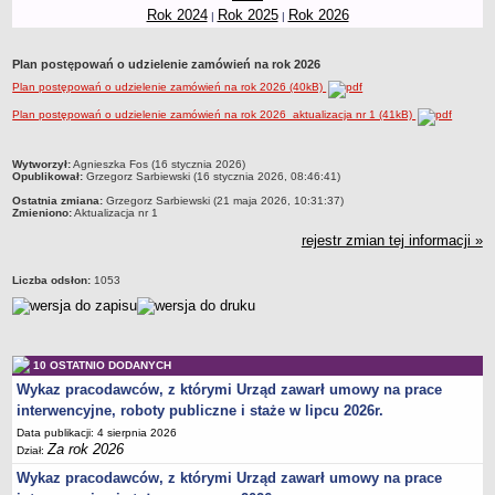
Rok 2024
Rok 2025
Rok 2026
|
|
Obwieszczenia
DEKLARACJA DOSTĘPNOŚCI
Plan postępowań o udzielenie zamówień na rok 2026
Raport o stanie zapewnienia dostępności podmiotu publicznego
Plan postępowań o udzielenie zamówień na rok 2026 (40kB)
POWIATOWY URZĄD PRACY
Plan postępowań o udzielenie zamówień na rok 2026_aktualizacja nr 1 (41kB)
Dane teleadresowe
Dane statystyczne
metryczka
Wytworzył:
Agnieszka Fos (16 stycznia 2026)
Opublikował:
Grzegorz Sarbiewski (16 stycznia 2026, 08:46:41)
Zadania publiczne
Ostatnia zmiana:
Grzegorz Sarbiewski (21 maja 2026, 10:31:37)
Kompetencje komórek organizacyjnych
Zmieniono:
Aktualizacja nr 1
Ogłoszenia o naborze kandydatów do pracy w PUP Bydgoszcz
rejestr zmian tej informacji »
Kontrole
Liczba odsłon:
1053
Ochrona Danych Osobowych
Sygnaliści
ZAŁATWIANIE SPRAW W PUP
10 OSTATNIO DODANYCH
Wykaz spraw
Wykaz pracodawców, z którymi Urząd zawarł umowy na prace
Gdzie załatwić sprawę
interwencyjne, roboty publiczne i staże w lipcu 2026r.
Rejestry, ewidencje i archiwa
Data publikacji: 4 sierpnia 2026
Za rok 2026
Dział:
Dostęp do Informacji Publicznej
Wykaz pracodawców, z którymi Urząd zawarł umowy na prace
AKTY PRAWNE