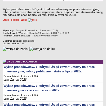
Obwieszczenia
Wykaz pracodawców, z którymi Urząd zawarł umowy na prace interwencyjne,
DEKLARACJA DOSTĘPNOŚCI
roboty publiczne, zatrudnienie wspierane, staże, doposażenie stanowiska pracy,
refundacje dla osób poniżej 30 roku życia w styczniu 2018r.
Raport o stanie zapewnienia dostępności podmiotu publicznego
Staże - pobierz (11kB)
POWIATOWY URZĄD PRACY
Dane teleadresowe
metryczka
Wytworzył:
Justyna Rutkowska (19 kwietnia 2018)
Dane statystyczne
Opublikował:
Wojciech Osiński (19 kwietnia 2018, 15:25:08)
Podmiot udostępniający:
Powiatowy Urząd Pracy
Zadania publiczne
Ostatnia zmiana:
brak zmian
Liczba odsłon:
5877
Kompetencje komórek organizacyjnych
Ogłoszenia o naborze kandydatów do pracy w PUP Bydgoszcz
Kontrole
10 OSTATNIO DODANYCH
Ochrona Danych Osobowych
Wykaz pracodawców, z którymi Urząd zawarł umowy na prace
Sygnaliści
interwencyjne, roboty publiczne i staże w lipcu 2026r.
ZAŁATWIANIE SPRAW W PUP
Data publikacji: 4 sierpnia 2026
Za rok 2026
Wykaz spraw
Dział:
Wykaz pracodawców, z którymi Urząd zawarł umowy na prace
Gdzie załatwić sprawę
interwencyjne i staże w czerwcu 2026r.
Rejestry, ewidencje i archiwa
Data publikacji: 4 sierpnia 2026
Za rok 2026
Dostęp do Informacji Publicznej
Dział:
AKTY PRAWNE
Wykaz pracodawców, z którymi Urząd zawarł umowy na prace