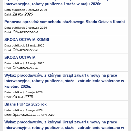
Akty prawne dotyczące bezrobocia i rynku pracy
interwencyjne, roboty publiczne i staże w maju 2026r.
Data publikacji: 3 czerwca 2026
Uchwały Rady Powiatu Bydgoskiego
Za rok 2026
Dział:
Uchwały Rady Miasta Bydgoszczy
Ponowna sprzedaż samochodu służbowego Skoda Octavia Kombi
Inne dokumenty
Data publikacji: 2 czerwca 2026
Obwieszczenia
Dział:
POMOC PUBLICZNA
Lata 2009-2025
SKODA OCTAVIA KOMBI
Data publikacji: 12 maja 2026
Za rok 2026
Obwieszczenia
Dział:
FINANSE PUP
SKODA OCTAVIA
Budżet Funduszu Pracy
Data publikacji: 12 maja 2026
Zamówienia publiczne
Obwieszczenia
Dział:
Plan zamówień publicznych
Wykaz pracodawców, z którymi Urząd zawarł umowy na prace
interwencyjne, roboty publiczne, staże i zatrudnienie wspierane w
Sprawozdania finansowe
kwietniu 2026r.
POWIATOWA RADA ZATRUDNIENIA/POWIATOWA RADA RYNKU PRACY
Data publikacji: 5 maja 2026
Skład
Za rok 2026
Dział:
Zadania
Bilans PUP za 2025 rok
Data publikacji: 4 maja 2026
Posiedzenia Powiatowej Rady Rynku Pracy
Sprawozdania finansowe
Dział:
Uchwały Powiatowej Rady Rynku Pracy
Wykaz pracodawców, z którymi Urząd zawarł umowy na prace
Uchwały Powiatowej Rady Zatrudnienia w Bydgoszczy
interwencyjne, roboty publiczne, staże i zatrudnienie wspierane w