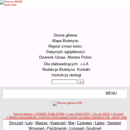
Strona główna
Mapa Biuletynu
Rejestr zmian treści
Statystyki oglądalności
Dziennik Ustaw
Monitor Polski
Menu dodatkowe
Dla słabowidzących
A
powiększ czcionkę
A
standardowy rozmiar czcionki
A
pomniejsz czcionkę
Redakcja Biuletynu
Kontakt
Instrukcja obsługi
Wyszukiwarka artykułów
Szukaj
MENU
Menu
ORGANIZACJA URZĘDU
Kierownictwo Urzędu
ścieżka nawigacji
Strona główna
> POMOC PUBLICZNA
> Lata 2009-2025
> Za rok 2018
> Styczeń
Struktura organizacyjna
> Wykaz pracodawców, z którymi Urząd zawarł umowy na prace interwencyjne, roboty publiczn
Podstawy prawne działania Urzędu
Styczeń
Luty
Marzec
Kwiecień
Maj
Czerwiec
Lipiec
Sierpień
|
|
|
|
|
|
|
Wrzesień
Październik
Listopad
Grudzień
|
|
|
Godziny pracy Urzędu