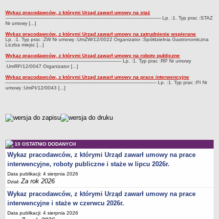
Obwieszczenia
Wykaz pracodawców, z którymi Urząd zawarł umowy na staż
Październik
---------------------------------------------------------------------------------------------------------- Lp. :1. Typ prac :STAZ
Nr umowy [...]
DEKLARACJA DOSTĘPNOŚCI
Raport o stanie zapewnienia dostępności podmiotu publicznego
Wykaz pracodawców, z którymi Urząd zawarł umowy na zatrudnienie wspierane
Lp. :1. Typ prac :ZW Nr umowy :UmZW/12/0022 Organizator :Spółdzielnia Gastronomiczna
Liczba miejsc [...]
POWIATOWY URZĄD PRACY
Dane teleadresowe
Wykaz pracodawców, z którymi Urząd zawarł umowy na roboty publiczne
------------------------------------------------------------------------------- Lp. :1. Typ prac :RP Nr umowy
:UmRP/12/0047 Organizator [...]
Dane statystyczne
Wykaz pracodawców, z którymi Urząd zawarł umowy na prace interwencyjne
Zadania publiczne
------------------------------------------------------------------------------------------------------- Lp. :1. Typ prac :PI Nr
umowy :UmPI/12/0043 [...]
Kompetencje komórek organizacyjnych
Ogłoszenia o naborze kandydatów do pracy w PUP Bydgoszcz
metryczka
Kontrole
Ochrona Danych Osobowych
Sygnaliści
10 OSTATNIO DODANYCH
Wykaz pracodawców, z którymi Urząd zawarł umowy na prace
ZAŁATWIANIE SPRAW W PUP
interwencyjne, roboty publiczne i staże w lipcu 2026r.
Wykaz spraw
Data publikacji: 4 sierpnia 2026
Gdzie załatwić sprawę
Za rok 2026
Dział:
Rejestry, ewidencje i archiwa
Wykaz pracodawców, z którymi Urząd zawarł umowy na prace
interwencyjne i staże w czerwcu 2026r.
Dostęp do Informacji Publicznej
Data publikacji: 4 sierpnia 2026
AKTY PRAWNE