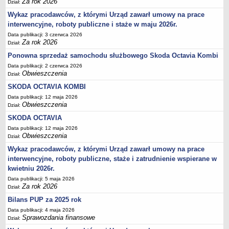
Za rok 2026
Dział:
Akty prawne dotyczące bezrobocia i rynku pracy
Wykaz pracodawców, z którymi Urząd zawarł umowy na prace
Uchwały Rady Powiatu Bydgoskiego
interwencyjne, roboty publiczne i staże w maju 2026r.
Uchwały Rady Miasta Bydgoszczy
Data publikacji: 3 czerwca 2026
Za rok 2026
Dział:
Inne dokumenty
Ponowna sprzedaż samochodu służbowego Skoda Octavia Kombi
POMOC PUBLICZNA
Data publikacji: 2 czerwca 2026
Lata 2009-2025
Obwieszczenia
Dział:
Za rok 2026
SKODA OCTAVIA KOMBI
FINANSE PUP
Data publikacji: 12 maja 2026
Obwieszczenia
Budżet Funduszu Pracy
Dział:
SKODA OCTAVIA
Zamówienia publiczne
Data publikacji: 12 maja 2026
Plan zamówień publicznych
Obwieszczenia
Dział:
Sprawozdania finansowe
Wykaz pracodawców, z którymi Urząd zawarł umowy na prace
POWIATOWA RADA ZATRUDNIENIA/POWIATOWA RADA RYNKU PRACY
interwencyjne, roboty publiczne, staże i zatrudnienie wspierane w
Skład
kwietniu 2026r.
Data publikacji: 5 maja 2026
Zadania
Za rok 2026
Dział:
Posiedzenia Powiatowej Rady Rynku Pracy
Bilans PUP za 2025 rok
Uchwały Powiatowej Rady Rynku Pracy
Data publikacji: 4 maja 2026
Sprawozdania finansowe
Dział:
Uchwały Powiatowej Rady Zatrudnienia w Bydgoszczy