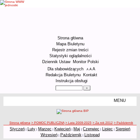
Strona główna
Mapa Biuletynu
Rejestr zmian treści
Statystyki oglądalności
Dziennik Ustaw
Monitor Polski
Menu dodatkowe
Dla słabowidzących
A
powiększ czcionkę
A
standardowy rozmiar czcionki
A
pomniejsz czcionkę
Redakcja Biuletynu
Kontakt
Instrukcja obsługi
Wyszukiwarka artykułów
Szukaj
MENU
Menu
ORGANIZACJA URZĘDU
Kierownictwo Urzędu
ścieżka nawigacji
Strona główna
> POMOC PUBLICZNA
> Lata 2009-2025
> Za rok 2012
> Październik
Struktura organizacyjna
Styczeń
Luty
Marzec
Kwiecień
Maj
Czerwiec
Lipiec
Sierpień
|
|
|
|
|
|
|
Październik
Podstawy prawne działania Urzędu
Wrzesień
Październik
Listopad
|
|
Godziny pracy Urzędu