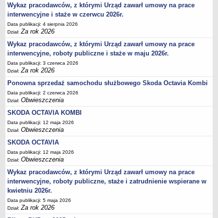
Wykaz pracodawców, z którymi Urząd zawarł umowy na prace
Akty prawne dotyczące bezrobocia i rynku pracy
interwencyjne i staże w czerwcu 2026r.
Uchwały Rady Powiatu Bydgoskiego
Data publikacji: 4 sierpnia 2026
Za rok 2026
Uchwały Rady Miasta Bydgoszczy
Dział:
Wykaz pracodawców, z którymi Urząd zawarł umowy na prace
Inne dokumenty
interwencyjne, roboty publiczne i staże w maju 2026r.
POMOC PUBLICZNA
Data publikacji: 3 czerwca 2026
Lata 2009-2025
Za rok 2026
Dział:
Za rok 2026
Ponowna sprzedaż samochodu służbowego Skoda Octavia Kombi
FINANSE PUP
Data publikacji: 2 czerwca 2026
Budżet Funduszu Pracy
Obwieszczenia
Dział:
SKODA OCTAVIA KOMBI
Zamówienia publiczne
Data publikacji: 12 maja 2026
Plan zamówień publicznych
Obwieszczenia
Dział:
Sprawozdania finansowe
SKODA OCTAVIA
POWIATOWA RADA ZATRUDNIENIA/POWIATOWA RADA RYNKU PRACY
Data publikacji: 12 maja 2026
Skład
Obwieszczenia
Dział:
Wykaz pracodawców, z którymi Urząd zawarł umowy na prace
Zadania
interwencyjne, roboty publiczne, staże i zatrudnienie wspierane w
Posiedzenia Powiatowej Rady Rynku Pracy
kwietniu 2026r.
Uchwały Powiatowej Rady Rynku Pracy
Data publikacji: 5 maja 2026
Za rok 2026
Dział:
Uchwały Powiatowej Rady Zatrudnienia w Bydgoszczy