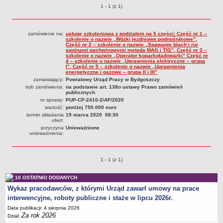
Przetargi o pozycjach
1 - 1 (z 1)
Obwieszczenia
DEKLARACJA DOSTĘPNOŚCI
Raport o stanie zapewnienia dostępności podmiotu publicznego
zamówienie na:
usługę szkoleniową z podziałem na 5 części: Część nr 1 –
szkolenie o nazwie „Wózki jezdniowe podnośnikowe”,
Część nr 2 – szkolenie o nazwie „Spawanie blach i rur
POWIATOWY URZĄD PRACY
spoinami pachwinowymi metodą MAG i TIG”, Część nr 3 –
Dane teleadresowe
szkolenie o nazwie „Operator koparkoładowarki” Część nr
4 – szkolenie o nazwie „Uprawnienia elektryczne – grupa
I”, Część nr 5 – szkolenie o nazwie „Uprawnienia
Dane statystyczne
energetyczne i gazowe – grupa II i III”
zamawiający:
Powiatowy Urząd Pracy w Bydgoszczy
Zadania publiczne
tryb zamówienia:
na podstawie art. 138o ustawy Prawo zamówień
publicznych
Kompetencje komórek organizacyjnych
nr sprawy:
PUP-CP-2410-2/AF/2020
Ogłoszenia o naborze kandydatów do pracy w PUP Bydgoszcz
wartość:
poniżej 750.000 euro
termin składania
19 marca 2020 08:30
Kontrole
ofert:
przyczyna
Unieważnione
Ochrona Danych Osobowych
unieważnienia:
Sygnaliści
ZAŁATWIANIE SPRAW W PUP
Przetargi o pozycjach
1 - 1 (z 1)
Wykaz spraw
10 OSTATNIO DODANYCH
Gdzie załatwić sprawę
Wykaz pracodawców, z którymi Urząd zawarł umowy na prace
Rejestry, ewidencje i archiwa
interwencyjne, roboty publiczne i staże w lipcu 2026r.
Dostęp do Informacji Publicznej
Data publikacji: 4 sierpnia 2026
Za rok 2026
Dział:
AKTY PRAWNE