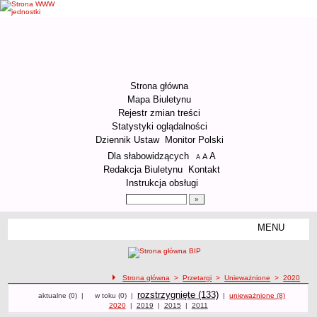
Strona główna
Mapa Biuletynu
Rejestr zmian treści
Statystyki oglądalności
Dziennik Ustaw
Monitor Polski
Menu dodatkowe
Dla słabowidzących
A
powiększ czcionkę
A
standardowy rozmiar czcionki
A
pomniejsz czcionkę
Redakcja Biuletynu
Kontakt
Instrukcja obsługi
Wyszukiwarka artykułów
Szukaj
MENU
Menu
ORGANIZACJA URZĘDU
Kierownictwo Urzędu
ścieżka nawigacji
Strona główna
>
Przetargi
>
Unieważnione
>
2020
Struktura organizacyjna
Przetargi
Przetargi
Przetargi
Przetargi
rozstrzygnięte (133)
Przetargi unieważnione z 2020 roku
aktualne (0)
|
w toku (0)
|
|
unieważnione (8)
Podstawy prawne działania Urzędu
Przetargi z roku
2020
|
Przetargi z roku
2019
|
Przetargi z roku
2015
|
Przetargi z roku
2011
Godziny pracy Urzędu