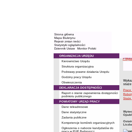
Strona główna
Mapa Biuletynu
Rejestr zmian treści
Statystyki oglądalności
Dziennik Ustaw
Monitor Polski
ORGANIZACJA URZĘDU
Menu
> Wyka
Kierownictwo Urzędu
Struktura organizacyjna
Podstawy prawne działania Urzędu
Godziny pracy Urzędu
Wykaz
Obwieszczenia
staże
DEKLARACJA DOSTĘPNOŚCI
Prace 
Raport o stanie zapewnienia dostępności
Roboty
podmiotu publicznego
Staże
POWIATOWY URZĄD PRACY
Dane teleadresowe
metry
Wytwo
Dane statystyczne
Opubl
Zadania publiczne
Ostat
Kompetencje komórek organizacyjnych
Liczb
Ogłoszenia o naborze kandydatów do
pracy w PUP Bydgoszcz