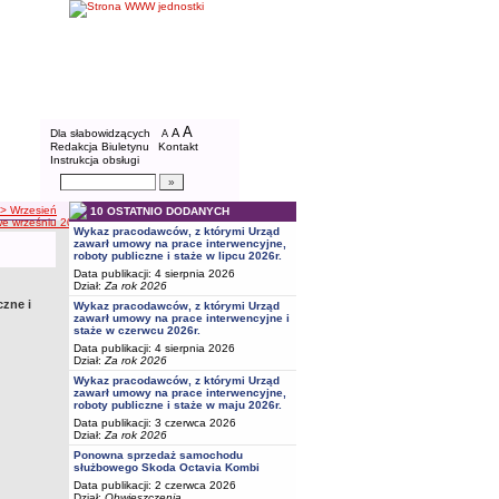
BIP - Powiatowy Urząd Pracy w Bydgoszcz
Menu dodatkowe
A
powiększ czcionkę
A
standardowy rozmiar czcionki
Dla słabowidzących
A
pomniejsz czcionkę
Redakcja Biuletynu
Kontakt
Instrukcja obsługi
Wyszukiwarka artykułów
Szukaj
> Wrzesień
10 OSTATNIO DODANYCH
we wrześniu 2024r.
Wykaz pracodawców, z którymi Urząd
zawarł umowy na prace interwencyjne,
roboty publiczne i staże w lipcu 2026r.
Data publikacji: 4 sierpnia 2026
Dział:
Za rok 2026
zne i
Wykaz pracodawców, z którymi Urząd
zawarł umowy na prace interwencyjne i
staże w czerwcu 2026r.
Data publikacji: 4 sierpnia 2026
Dział:
Za rok 2026
Wykaz pracodawców, z którymi Urząd
zawarł umowy na prace interwencyjne,
roboty publiczne i staże w maju 2026r.
Data publikacji: 3 czerwca 2026
Dział:
Za rok 2026
Ponowna sprzedaż samochodu
służbowego Skoda Octavia Kombi
Data publikacji: 2 czerwca 2026
Dział:
Obwieszczenia