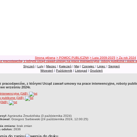
ścieżka nawigacji
Strona główna
> POMOC PUBLICZNA
> Lata 2009-2025
> Za rok 2024
z pracodawców, z którymi Urząd zawarł umowy na prace interwencyjne, roboty publiczne i staże 
Styczeń
|
Luty
|
Marzec
|
Kwiecień
|
Maj
|
Czerwiec
|
Lipiec
|
Sierpień
Wrzesień
|
Październik
|
Listopad
|
Grudzień
 pracodawców, z którymi Urząd zawarł umowy na prace interwencyjne, roboty public
 we wrześniu 2024r.
interwencyjne (1kB)
 publiczne (1kB)
 (3kB)
czka
rzył:
Agnieszka Żmudzińska (3 października 2024)
ikował:
Grzegorz Sarbiewski (24 października 2024, 12:00:25)
nia zmiana:
brak zmian
a odsłon:
2636