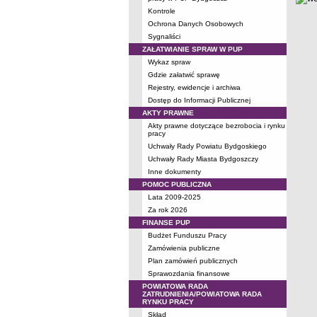
Kontrole
Ochrona Danych Osobowych
Sygnaliści
ZAŁATWIANIE SPRAW W PUP
Wykaz spraw
Gdzie załatwić sprawę
Rejestry, ewidencje i archiwa
Dostęp do Informacji Publicznej
AKTY PRAWNE
Akty prawne dotyczące bezrobocia i rynku
pracy
Uchwały Rady Powiatu Bydgoskiego
Uchwały Rady Miasta Bydgoszczy
Inne dokumenty
POMOC PUBLICZNA
Lata 2009-2025
Za rok 2026
FINANSE PUP
Budżet Funduszu Pracy
Zamówienia publiczne
Plan zamówień publicznych
Sprawozdania finansowe
POWIATOWA RADA
ZATRUDNIENIA/POWIATOWA RADA
RYNKU PRACY
Skład