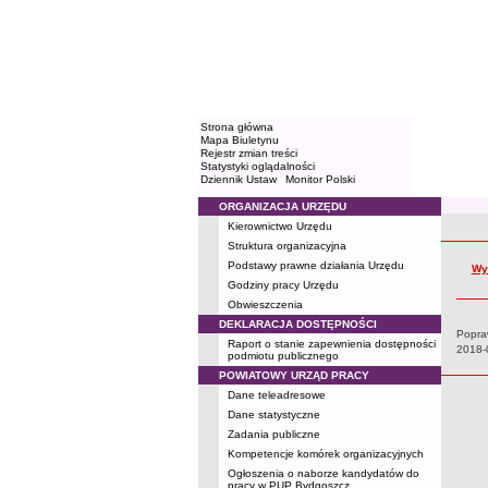
Strona główna
Mapa Biuletynu
Rejestr zmian treści
Statystyki oglądalności
Dziennik Ustaw
Monitor Polski
ORGANIZACJA URZĘDU
Menu
Kierownictwo Urzędu
Rejestr 
Struktura organizacyjna
Podstawy prawne działania Urzędu
Wy
Godziny pracy Urzędu
Obwieszczenia
DEKLARACJA DOSTĘPNOŚCI
Popraw
Raport o stanie zapewnienia dostępności
Data:
2018-
podmiotu publicznego
POWIATOWY URZĄD PRACY
Dane teleadresowe
Dane statystyczne
Zadania publiczne
Kompetencje komórek organizacyjnych
Ogłoszenia o naborze kandydatów do
pracy w PUP Bydgoszcz