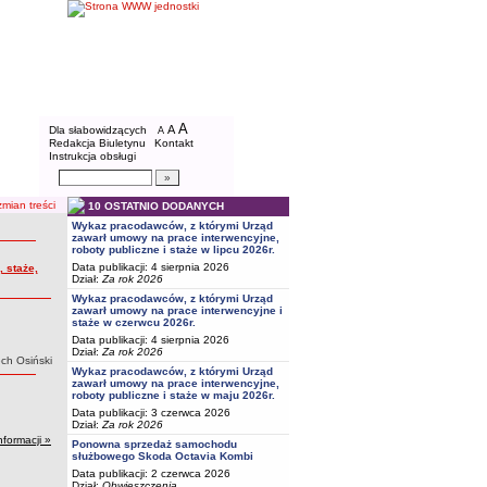
BIP - Powiatowy Urząd Pracy w Bydgoszcz
Menu dodatkowe
A
powiększ czcionkę
A
standardowy rozmiar czcionki
Dla słabowidzących
A
pomniejsz czcionkę
Redakcja Biuletynu
Kontakt
Instrukcja obsługi
Wyszukiwarka artykułów
Szukaj
mian treści
10 OSTATNIO DODANYCH
Wykaz pracodawców, z którymi Urząd
zawarł umowy na prace interwencyjne,
roboty publiczne i staże w lipcu 2026r.
Data publikacji: 4 sierpnia 2026
 staże,
Dział:
Za rok 2026
Wykaz pracodawców, z którymi Urząd
zawarł umowy na prace interwencyjne i
staże w czerwcu 2026r.
Data publikacji: 4 sierpnia 2026
Dział:
Za rok 2026
ech Osiński
Wykaz pracodawców, z którymi Urząd
zawarł umowy na prace interwencyjne,
roboty publiczne i staże w maju 2026r.
Data publikacji: 3 czerwca 2026
Dział:
Za rok 2026
nformacji »
Ponowna sprzedaż samochodu
służbowego Skoda Octavia Kombi
Data publikacji: 2 czerwca 2026
Dział:
Obwieszczenia